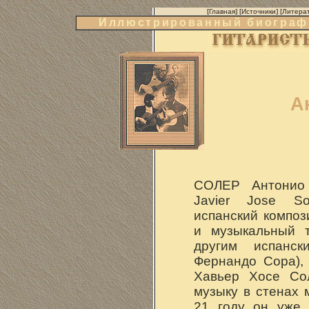
[
Главная
] [
Источники
] [
Литера
Иллюстрированный биографи
А
СОЛЕР Антонио (
Javier Jose So
испанский композ
и музыкальный т
другим испанск
Фернандо Сора),
Хавьер Хосе Со
музыку в стенах 
21 году он уже б