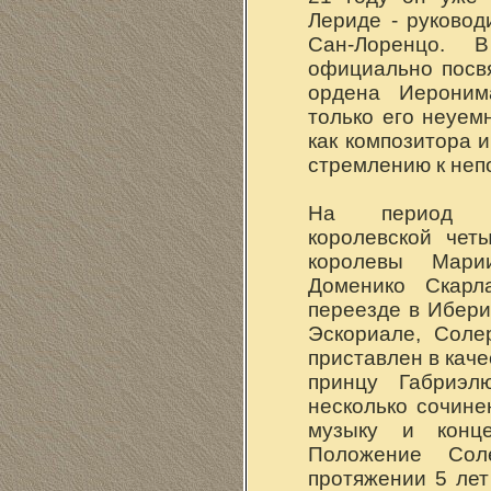
Лериде - руково
Сан-Лоренцо.
официально посв
ордена Иероним
только его неуем
как композитора и
стремлению к неп
На период п
королевской чет
королевы Мари
Доменико Скарл
переезде в Ибери
Эскориале, Соле
приставлен в каче
принцу Габриэл
несколько сочине
музыку и конц
Положение Сол
протяжении 5 лет