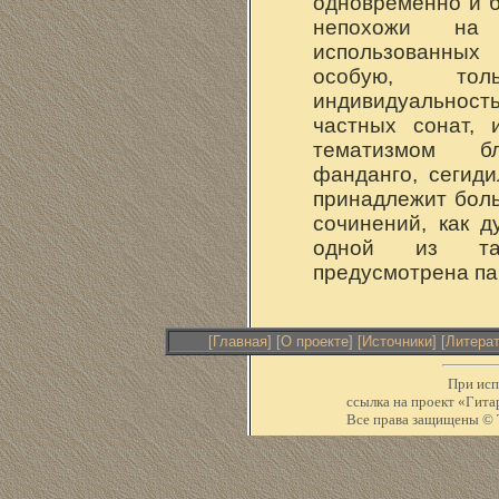
одновременно и б
непохожи на
использованных 
особую, то
индивидуальнос
частных сонат, 
тематизмом бл
фанданго, сегиди
принадлежит бол
сочинений, как д
одной из та
предусмотрена па
[
Главная
] [
О проекте
] [
Источники
] [
Литера
При исп
ссылка на проект «Ги
Все права защищены © Т