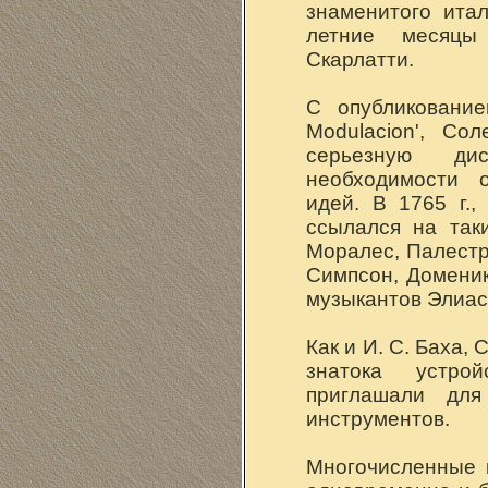
знаменитого итал
летние месяцы
Скарлатти.
С опубликование
Modulacion', Со
серьезную ди
необходимости 
идей. В 1765 г.
ссылался на так
Моралес, Палестр
Симпсон, Доменик
музыкантов Элиас
Как и И. С. Баха,
знатока устро
приглашали для
инструментов.
Многочисленные 