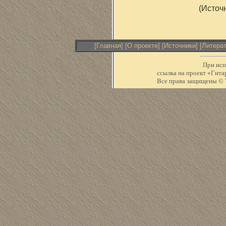
(Источ
[
Главная
] [
О проекте
] [
Источники
] [
Литера
При исп
ссылка на проект «Ги
Все права защищены © Т