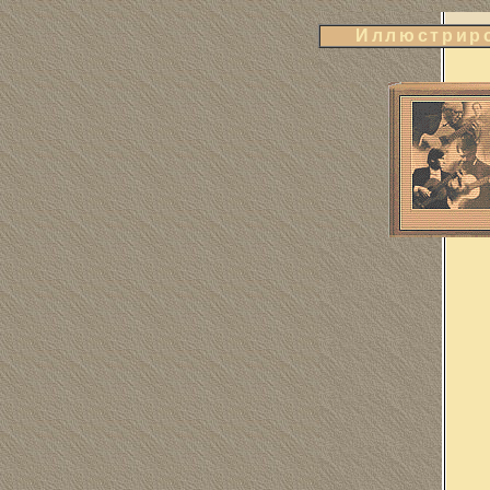
Иллюстриро