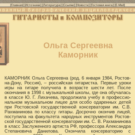
[
Главная
] [
Источники
] [
Литература
] [
Ссылки
] [
Новости
] [
Гостевая книга
] [
E-Mail
]
ванный биографический энциклопедичес
Ольга Сергеевна
Каморник
КАМОРНИК Ольга Сергеевна (род. 6 января 1984, Ростов-
на-Дону, Россия), – российская гитаристка. Первые уроки
игры на гитаре получила в возрасте шести лет. После
окончания в 1998 г. музыкальной школы, где она обучалась
в классе Ю. Г. Лихачева, продолжила учебу в профессио-
нальном музыкальном лицее для особо одаренных детей
при Ростовской государственной консерватории им. С.В.
Рахманинова по классу гитары. Досрочно окончив лицей,
поступила на факультета народных инструментов Ростов-
ской государственной консерватории им. С. В. Рахманинова
в класс Заслуженного артиста РФ, профессора Александра
Степановича Данилова. Окончила консерваторию с