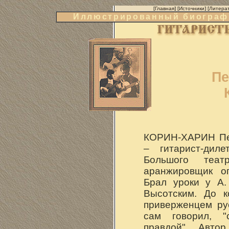
[
Главная
] [
Источники
] [
Литера
Иллюстрированный биографи
Пе
КОРИН-ХАРИН Пет
– гитарист-диле
Большого теат
аранжировщик о
Брал уроки у А.
Высотским. До к
приверженцем ру
сам говорил, 
правдой". Авто