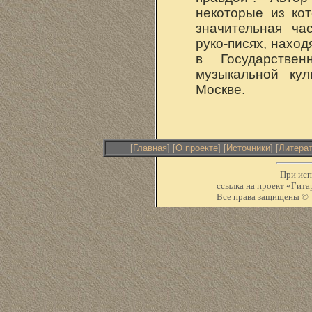
некоторые из ко
значительная ча
руко-писях, нахо
в Государстве
музыкальной кул
Москве.
[
Главная
] [
О проекте
] [
Источники
] [
Литера
При исп
ссылка на проект «Ги
Все права защищены © Т